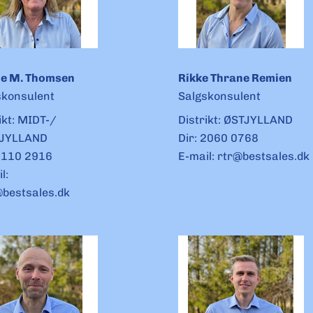
e M. Thomsen
Rikke Thrane Remien
skonsulent
Salgskonsulent
ikt: MIDT-/
Distrikt: ØSTJYLLAND
JYLLAND
Dir:
2060 0768
4110 2916
E-mail:
rtr@bestsales.dk
l:
bestsales.dk