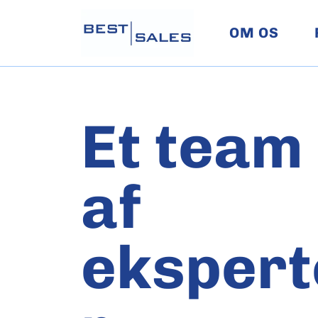
OM OS
Et team
af
ekspert