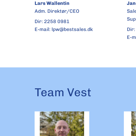
Lars Wallentin
Jan
Adm. Direktør/CEO
Sal
Sup
Dir:
2258 0981
E-mail:
lpw@bestsales.dk
Dir
E-m
Team Vest