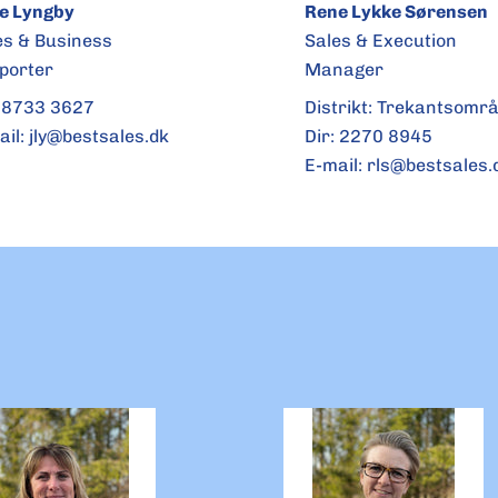
e Lyngby
Rene Lykke Sørensen
es & Business
Sales & Execution
porter
Manager
:
8733 3627
Distrikt: Trekantsomr
ail:
jly@bestsales.dk
Dir:
2270 8945
E-mail:
rls@bestsales.