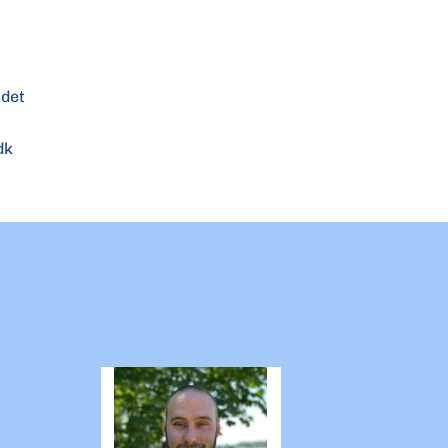
ådet
dk