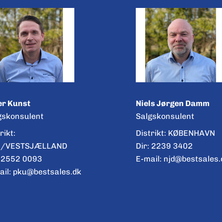
er Kunst
Niels Jørgen Damm
gskonsulent
Salgskonsulent
rikt:
Distrikt: KØBENHAVN
H/VESTSJÆLLAND
Dir:
2239 3402
:
2552 0093
E-mail:
njd@bestsales.
ail:
pku@bestsales.dk