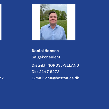
Daniel Hansen
Salgskonsulent
Distrikt: NORDSJÆLLAND
Dir:
2147 6273
dk
E-mail:
dha@bestsales.dk